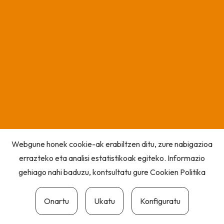
Webgune honek cookie-ak erabiltzen ditu, zure nabigazioa
errazteko eta analisi estatistikoak egiteko. Informazio
gehiago nahi baduzu, kontsultatu gure
Cookien Politika
Onartu
Ukatu
Konfiguratu