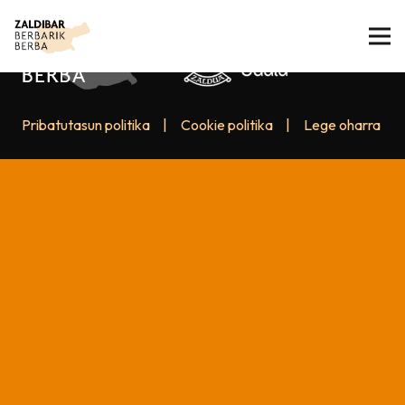
Pribatutasun politika
|
Cookie politika
|
Lege oharra