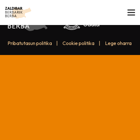
Pribatutasun politika
|
Cookie politika
|
Lege oharra