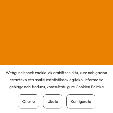
Webgune honek cookie-ak erabiltzen ditu, zure nabigazioa
errazteko eta analisi estatistikoak egiteko. Informazio
gehiago nahi baduzu, kontsultatu gure
Cookien Politika
Onartu
Ukatu
Konfiguratu