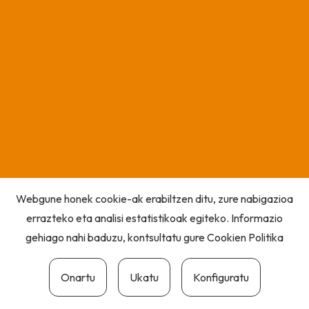
Webgune honek cookie-ak erabiltzen ditu, zure nabigazioa
errazteko eta analisi estatistikoak egiteko. Informazio
gehiago nahi baduzu, kontsultatu gure
Cookien Politika
Onartu
Ukatu
Konfiguratu