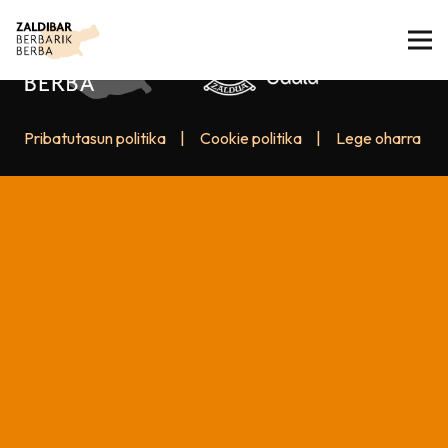
Pribatutasun politika
|
Cookie politika
|
Lege oharra