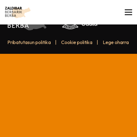
Pribatutasun politika
|
Cookie politika
|
Lege oharra