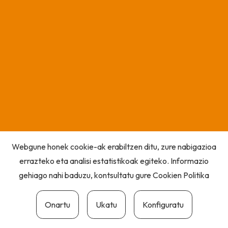
Webgune honek cookie-ak erabiltzen ditu, zure nabigazioa
errazteko eta analisi estatistikoak egiteko. Informazio
gehiago nahi baduzu, kontsultatu gure
Cookien Politika
Onartu
Ukatu
Konfiguratu