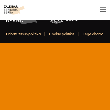
Pribatutasun politika
|
Cookie politika
|
Lege oharra