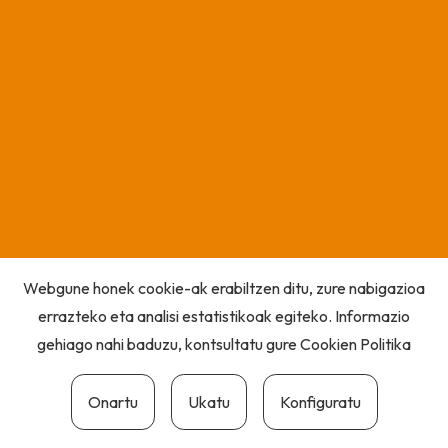
Webgune honek cookie-ak erabiltzen ditu, zure nabigazioa
errazteko eta analisi estatistikoak egiteko. Informazio
gehiago nahi baduzu, kontsultatu gure
Cookien Politika
Onartu
Ukatu
Konfiguratu