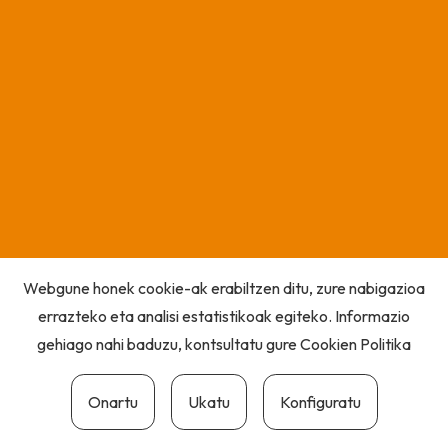
Webgune honek cookie-ak erabiltzen ditu, zure nabigazioa
errazteko eta analisi estatistikoak egiteko. Informazio
gehiago nahi baduzu, kontsultatu gure
Cookien Politika
Onartu
Ukatu
Konfiguratu