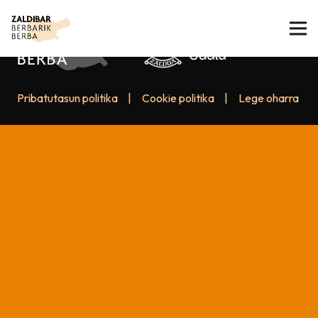
Pribatutasun politika
|
Cookie politika
|
Lege oharra