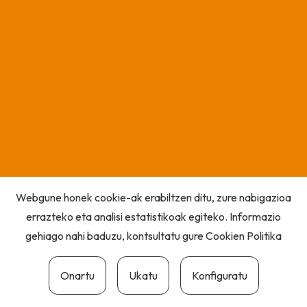
Webgune honek cookie-ak erabiltzen ditu, zure nabigazioa
errazteko eta analisi estatistikoak egiteko. Informazio
gehiago nahi baduzu, kontsultatu gure
Cookien Politika
Onartu
Ukatu
Konfiguratu