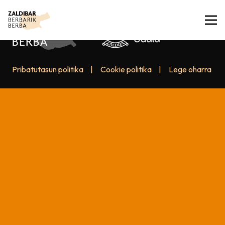
Pribatutasun politika
|
Cookie politika
|
Lege oharra