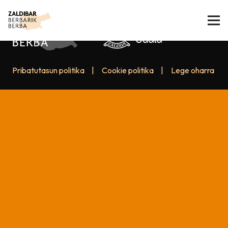
Pribatutasun politika
|
Cookie politika
|
Lege oharra