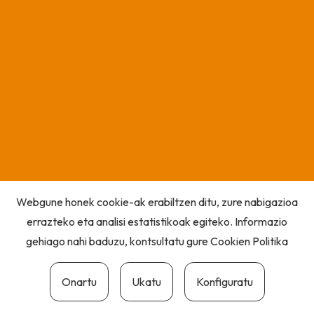
Webgune honek cookie-ak erabiltzen ditu, zure nabigazioa
errazteko eta analisi estatistikoak egiteko. Informazio
gehiago nahi baduzu, kontsultatu gure
Cookien Politika
Onartu
Ukatu
Konfiguratu