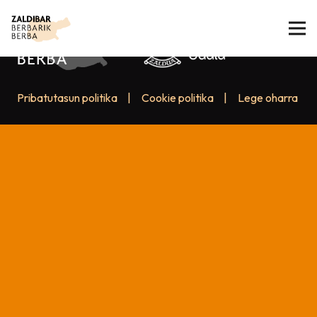
Pribatutasun politika
|
Cookie politika
|
Lege oharra