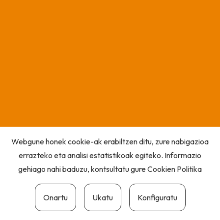
Webgune honek cookie-ak erabiltzen ditu, zure nabigazioa
errazteko eta analisi estatistikoak egiteko. Informazio
gehiago nahi baduzu, kontsultatu gure
Cookien Politika
Onartu
Ukatu
Konfiguratu