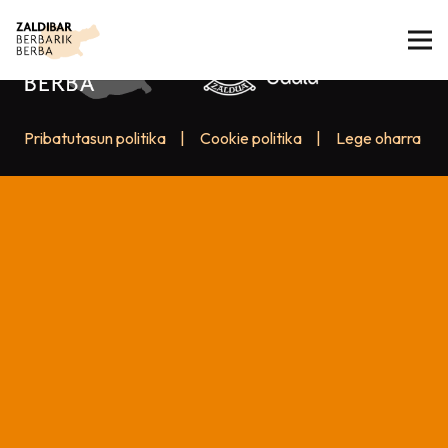
Pribatutasun politika
|
Cookie politika
|
Lege oharra