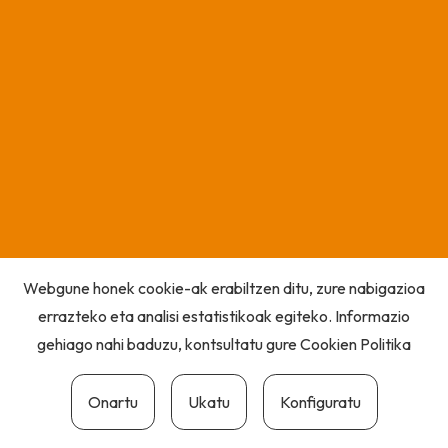
Webgune honek cookie-ak erabiltzen ditu, zure nabigazioa
errazteko eta analisi estatistikoak egiteko. Informazio
gehiago nahi baduzu, kontsultatu gure
Cookien Politika
Onartu
Ukatu
Konfiguratu