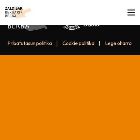
Pribatutasun politika
|
Cookie politika
|
Lege oharra