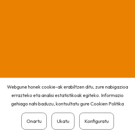
Webgune honek cookie-ak erabiltzen ditu, zure nabigazioa
errazteko eta analisi estatistikoak egiteko. Informazio
gehiago nahi baduzu, kontsultatu gure
Cookien Politika
Onartu
Ukatu
Konfiguratu