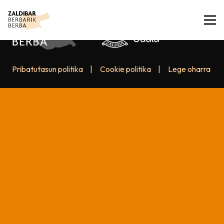
Pribatutasun politika
|
Cookie politika
|
Lege oharra