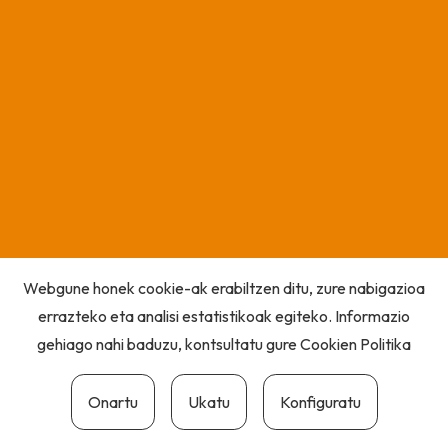
Webgune honek cookie-ak erabiltzen ditu, zure nabigazioa
errazteko eta analisi estatistikoak egiteko. Informazio
gehiago nahi baduzu, kontsultatu gure
Cookien Politika
Onartu
Ukatu
Konfiguratu