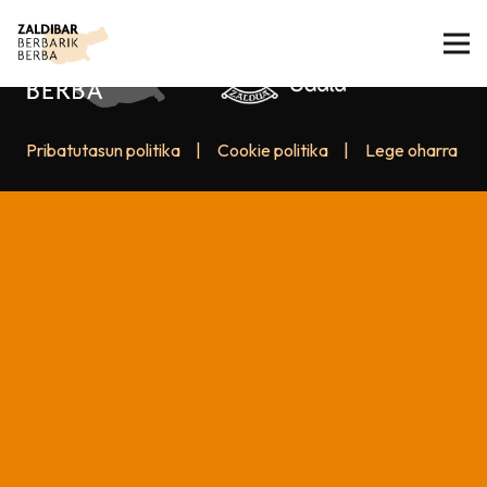
Pribatutasun politika
|
Cookie politika
|
Lege oharra