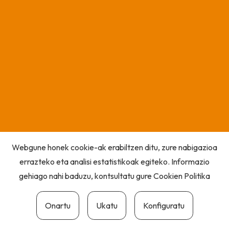
Webgune honek cookie-ak erabiltzen ditu, zure nabigazioa
errazteko eta analisi estatistikoak egiteko. Informazio
gehiago nahi baduzu, kontsultatu gure
Cookien Politika
Onartu
Ukatu
Konfiguratu