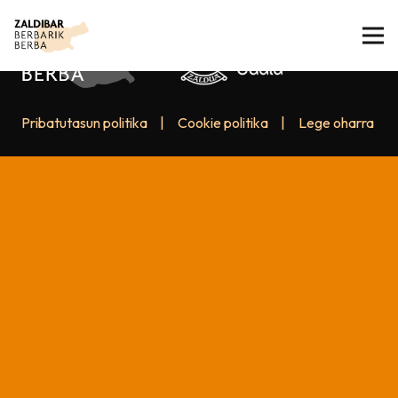
Pribatutasun politika
|
Cookie politika
|
Lege oharra