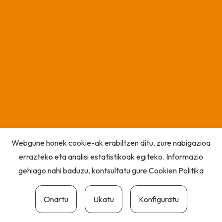
Webgune honek cookie-ak erabiltzen ditu, zure nabigazioa
errazteko eta analisi estatistikoak egiteko. Informazio
gehiago nahi baduzu, kontsultatu gure
Cookien Politika
Onartu
Ukatu
Konfiguratu