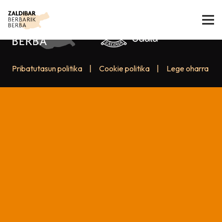
Pribatutasun politika
|
Cookie politika
|
Lege oharra