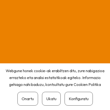
Webgune honek cookie-ak erabiltzen ditu, zure nabigazioa
errazteko eta analisi estatistikoak egiteko. Informazio
gehiago nahi baduzu, kontsultatu gure
Cookien Politika
Onartu
Ukatu
Konfiguratu