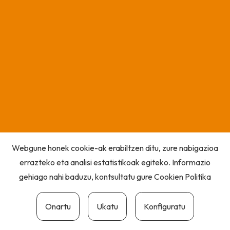
Webgune honek cookie-ak erabiltzen ditu, zure nabigazioa
errazteko eta analisi estatistikoak egiteko. Informazio
gehiago nahi baduzu, kontsultatu gure
Cookien Politika
Onartu
Ukatu
Konfiguratu