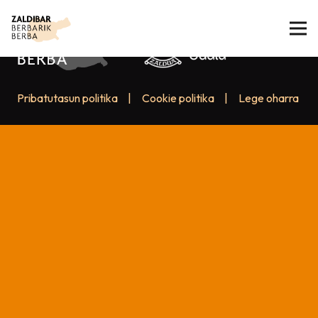
Pribatutasun politika
|
Cookie politika
|
Lege oharra