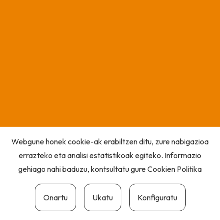
Webgune honek cookie-ak erabiltzen ditu, zure nabigazioa
errazteko eta analisi estatistikoak egiteko. Informazio
gehiago nahi baduzu, kontsultatu gure
Cookien Politika
Onartu
Ukatu
Konfiguratu