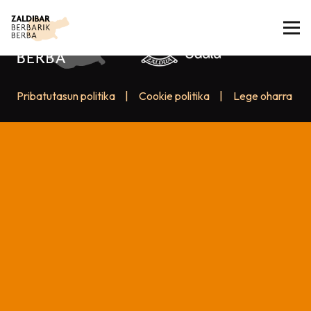
Pribatutasun politika
|
Cookie politika
|
Lege oharra