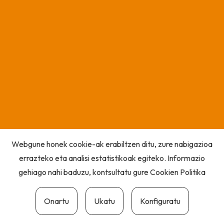
Webgune honek cookie-ak erabiltzen ditu, zure nabigazioa
errazteko eta analisi estatistikoak egiteko. Informazio
gehiago nahi baduzu, kontsultatu gure
Cookien Politika
Onartu
Ukatu
Konfiguratu