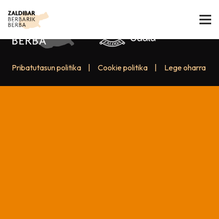
Pribatutasun politika
|
Cookie politika
|
Lege oharra