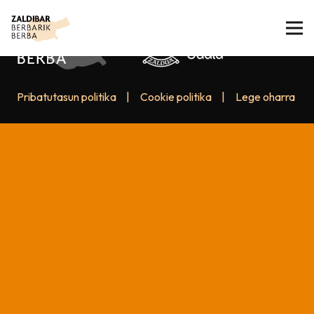
Pribatutasun politika
|
Cookie politika
|
Lege oharra