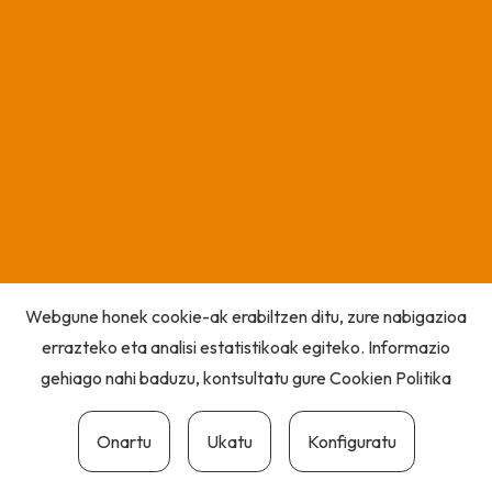
Webgune honek cookie-ak erabiltzen ditu, zure nabigazioa
errazteko eta analisi estatistikoak egiteko. Informazio
gehiago nahi baduzu, kontsultatu gure
Cookien Politika
Onartu
Ukatu
Konfiguratu