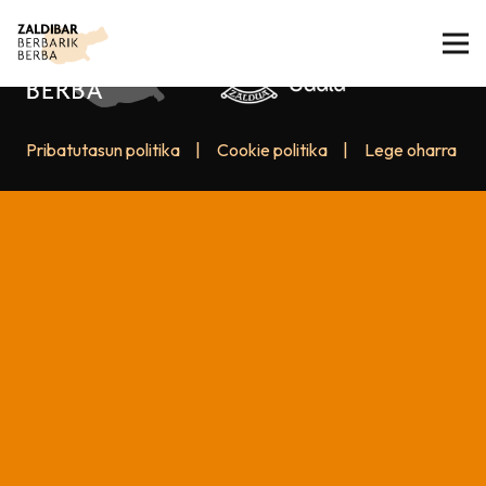
Pribatutasun politika
|
Cookie politika
|
Lege oharra