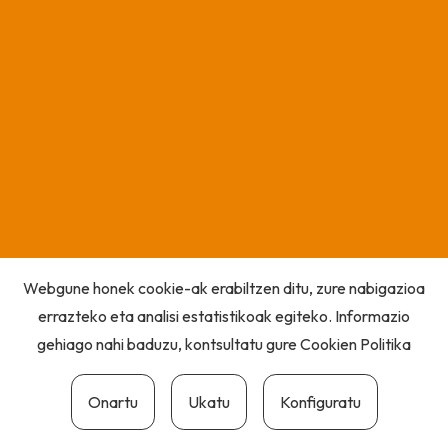
Webgune honek cookie-ak erabiltzen ditu, zure nabigazioa
errazteko eta analisi estatistikoak egiteko. Informazio
gehiago nahi baduzu, kontsultatu gure
Cookien Politika
Onartu
Ukatu
Konfiguratu