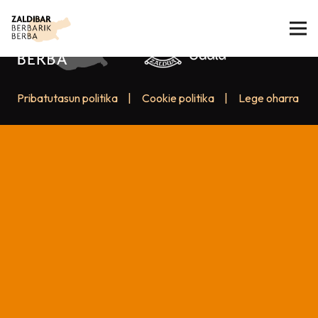
Pribatutasun politika
|
Cookie politika
|
Lege oharra