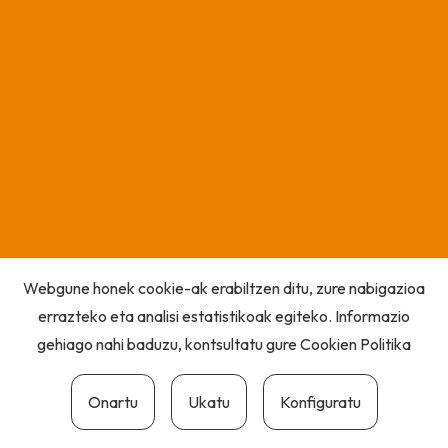
Webgune honek cookie-ak erabiltzen ditu, zure nabigazioa
errazteko eta analisi estatistikoak egiteko. Informazio
gehiago nahi baduzu, kontsultatu gure
Cookien Politika
Onartu
Ukatu
Konfiguratu