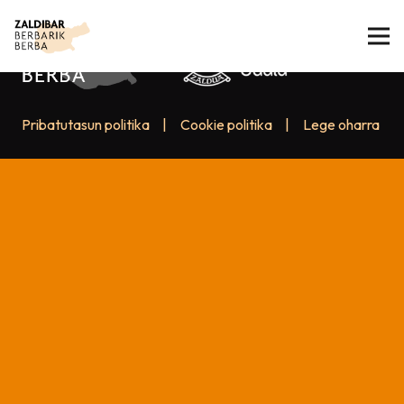
Pribatutasun politika
|
Cookie politika
|
Lege oharra