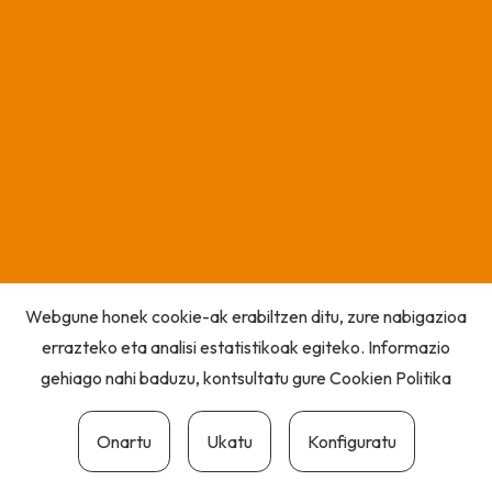
Webgune honek cookie-ak erabiltzen ditu, zure nabigazioa
errazteko eta analisi estatistikoak egiteko. Informazio
gehiago nahi baduzu, kontsultatu gure
Cookien Politika
Onartu
Ukatu
Konfiguratu