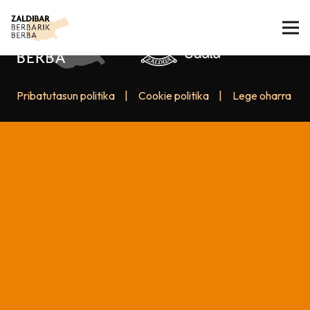
Pribatutasun politika
|
Cookie politika
|
Lege oharra