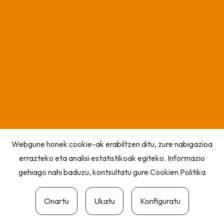
Webgune honek cookie-ak erabiltzen ditu, zure nabigazioa
errazteko eta analisi estatistikoak egiteko. Informazio
gehiago nahi baduzu, kontsultatu gure
Cookien Politika
Onartu
Ukatu
Konfiguratu