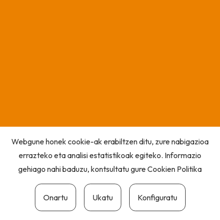
Webgune honek cookie-ak erabiltzen ditu, zure nabigazioa
errazteko eta analisi estatistikoak egiteko. Informazio
gehiago nahi baduzu, kontsultatu gure
Cookien Politika
Onartu
Ukatu
Konfiguratu