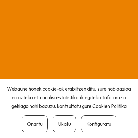
Webgune honek cookie-ak erabiltzen ditu, zure nabigazioa
errazteko eta analisi estatistikoak egiteko. Informazio
gehiago nahi baduzu, kontsultatu gure
Cookien Politika
Onartu
Ukatu
Konfiguratu