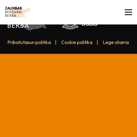
Pribatutasun politika
|
Cookie politika
|
Lege oharra