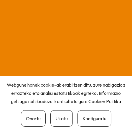
Webgune honek cookie-ak erabiltzen ditu, zure nabigazioa
errazteko eta analisi estatistikoak egiteko. Informazio
gehiago nahi baduzu, kontsultatu gure
Cookien Politika
Onartu
Ukatu
Konfiguratu