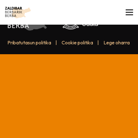
Pribatutasun politika
|
Cookie politika
|
Lege oharra