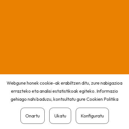
Webgune honek cookie-ak erabiltzen ditu, zure nabigazioa
errazteko eta analisi estatistikoak egiteko. Informazio
gehiago nahi baduzu, kontsultatu gure
Cookien Politika
Onartu
Ukatu
Konfiguratu