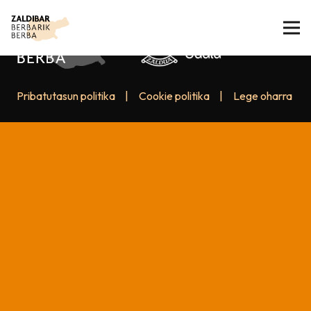
Pribatutasun politika
|
Cookie politika
|
Lege oharra