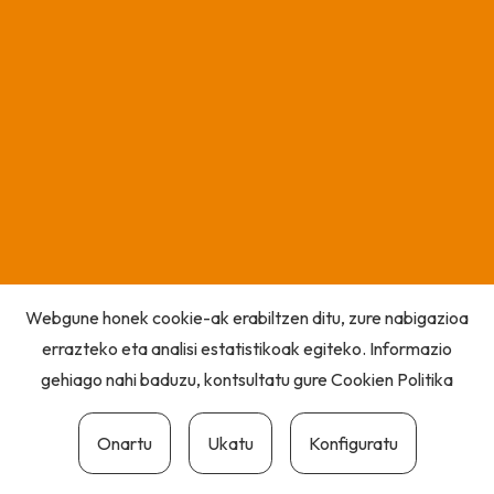
Webgune honek cookie-ak erabiltzen ditu, zure nabigazioa
errazteko eta analisi estatistikoak egiteko. Informazio
gehiago nahi baduzu, kontsultatu gure
Cookien Politika
Onartu
Ukatu
Konfiguratu