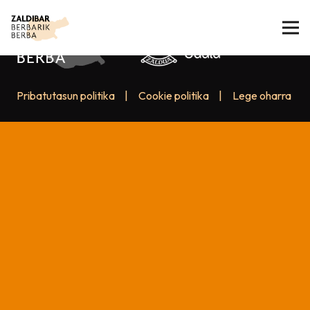
Pribatutasun politika
|
Cookie politika
|
Lege oharra