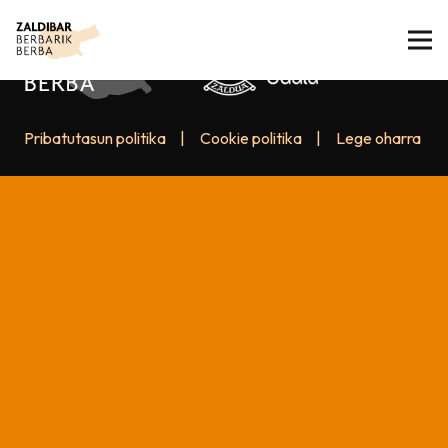
Pribatutasun politika
|
Cookie politika
|
Lege oharra