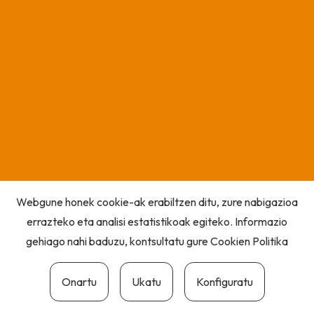
Webgune honek cookie-ak erabiltzen ditu, zure nabigazioa
errazteko eta analisi estatistikoak egiteko. Informazio
gehiago nahi baduzu, kontsultatu gure
Cookien Politika
Onartu
Ukatu
Konfiguratu