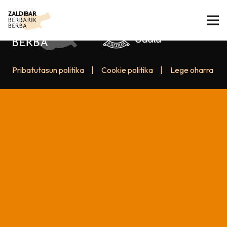
Pribatutasun politika
|
Cookie politika
|
Lege oharra