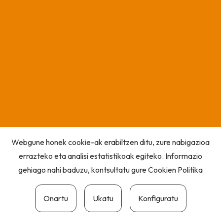
Webgune honek cookie-ak erabiltzen ditu, zure nabigazioa
errazteko eta analisi estatistikoak egiteko. Informazio
gehiago nahi baduzu, kontsultatu gure
Cookien Politika
Onartu
Ukatu
Konfiguratu