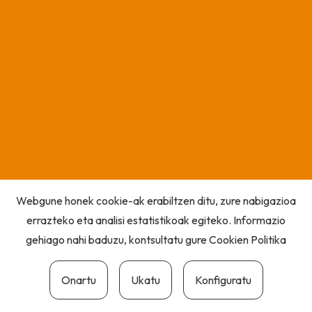
Webgune honek cookie-ak erabiltzen ditu, zure nabigazioa
errazteko eta analisi estatistikoak egiteko. Informazio
gehiago nahi baduzu, kontsultatu gure
Cookien Politika
Onartu
Ukatu
Konfiguratu