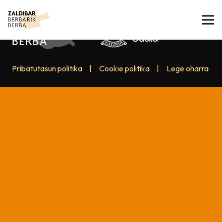
Pribatutasun politika
|
Cookie politika
|
Lege oharra