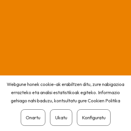
Webgune honek cookie-ak erabiltzen ditu, zure nabigazioa
errazteko eta analisi estatistikoak egiteko. Informazio
gehiago nahi baduzu, kontsultatu gure
Cookien Politika
Onartu
Ukatu
Konfiguratu