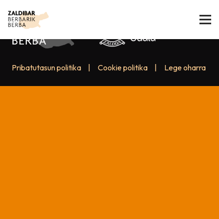
Pribatutasun politika
|
Cookie politika
|
Lege oharra