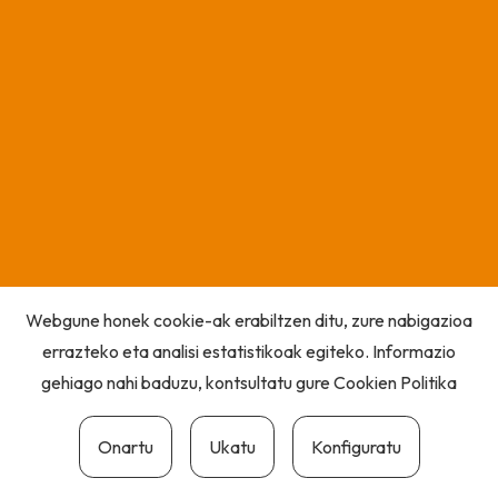
Webgune honek cookie-ak erabiltzen ditu, zure nabigazioa
errazteko eta analisi estatistikoak egiteko. Informazio
gehiago nahi baduzu, kontsultatu gure
Cookien Politika
Onartu
Ukatu
Konfiguratu