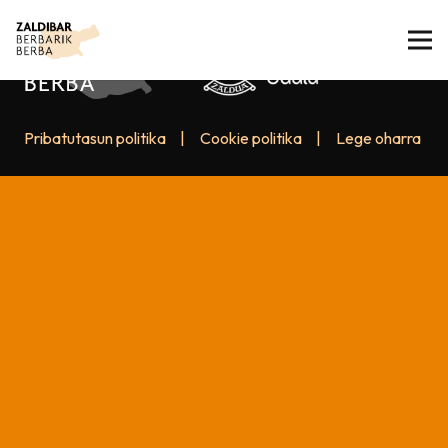
Pribatutasun politika
|
Cookie politika
|
Lege oharra