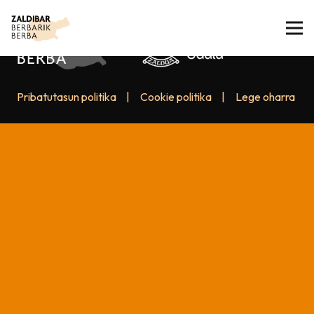
Pribatutasun politika
|
Cookie politika
|
Lege oharra