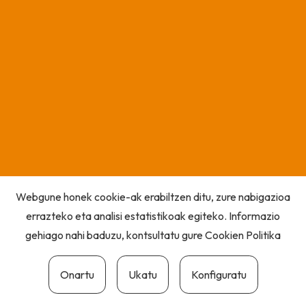
Webgune honek cookie-ak erabiltzen ditu, zure nabigazioa
errazteko eta analisi estatistikoak egiteko. Informazio
gehiago nahi baduzu, kontsultatu gure
Cookien Politika
Onartu
Ukatu
Konfiguratu