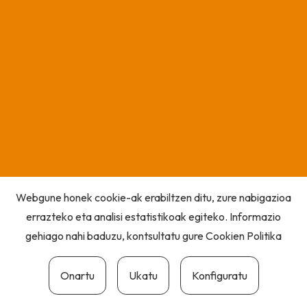
Webgune honek cookie-ak erabiltzen ditu, zure nabigazioa
errazteko eta analisi estatistikoak egiteko. Informazio
gehiago nahi baduzu, kontsultatu gure
Cookien Politika
Onartu
Ukatu
Konfiguratu