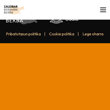
Pribatutasun politika
|
Cookie politika
|
Lege oharra