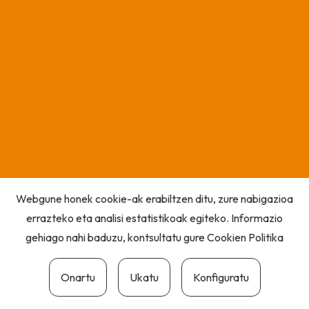
Webgune honek cookie-ak erabiltzen ditu, zure nabigazioa
errazteko eta analisi estatistikoak egiteko. Informazio
gehiago nahi baduzu, kontsultatu gure
Cookien Politika
Onartu
Ukatu
Konfiguratu