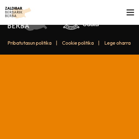
Pribatutasun politika
|
Cookie politika
|
Lege oharra