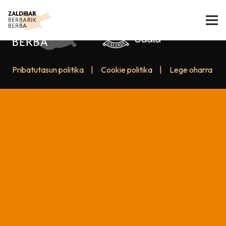
Pribatutasun politika
|
Cookie politika
|
Lege oharra