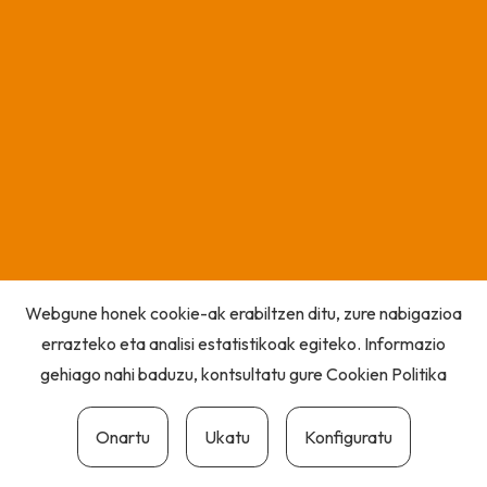
Webgune honek cookie-ak erabiltzen ditu, zure nabigazioa
errazteko eta analisi estatistikoak egiteko. Informazio
gehiago nahi baduzu, kontsultatu gure
Cookien Politika
Onartu
Ukatu
Konfiguratu