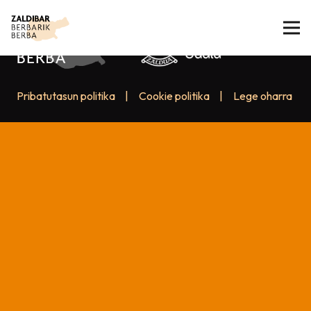
Pribatutasun politika
|
Cookie politika
|
Lege oharra