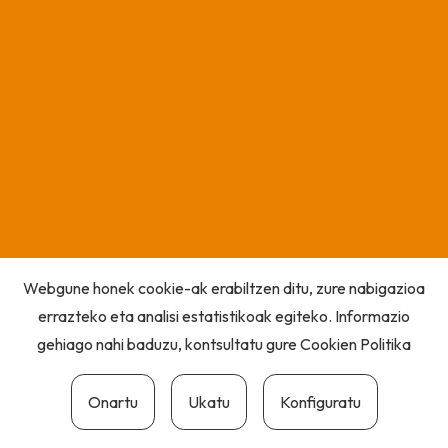
Webgune honek cookie-ak erabiltzen ditu, zure nabigazioa
errazteko eta analisi estatistikoak egiteko. Informazio
gehiago nahi baduzu, kontsultatu gure
Cookien Politika
Onartu
Ukatu
Konfiguratu