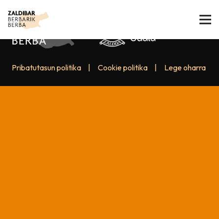
Pribatutasun politika
|
Cookie politika
|
Lege oharra