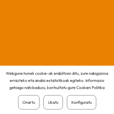
Webgune honek cookie-ak erabiltzen ditu, zure nabigazioa
errazteko eta analisi estatistikoak egiteko. Informazio
gehiago nahi baduzu, kontsultatu gure
Cookien Politika
Onartu
Ukatu
Konfiguratu