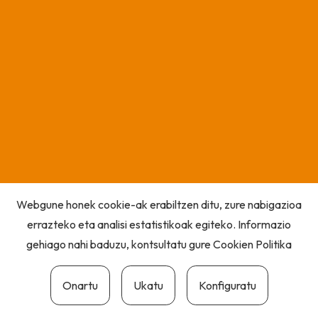
Webgune honek cookie-ak erabiltzen ditu, zure nabigazioa
errazteko eta analisi estatistikoak egiteko. Informazio
gehiago nahi baduzu, kontsultatu gure
Cookien Politika
Onartu
Ukatu
Konfiguratu