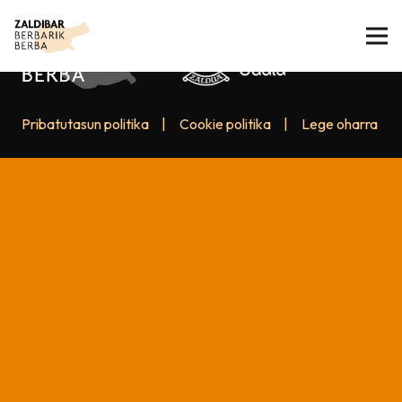
Pribatutasun politika
|
Cookie politika
|
Lege oharra