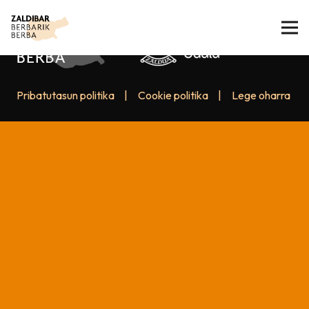
Pribatutasun politika
|
Cookie politika
|
Lege oharra