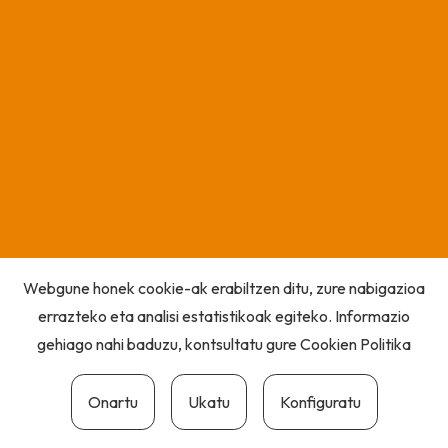
Webgune honek cookie-ak erabiltzen ditu, zure nabigazioa
errazteko eta analisi estatistikoak egiteko. Informazio
gehiago nahi baduzu, kontsultatu gure
Cookien Politika
Onartu
Ukatu
Konfiguratu