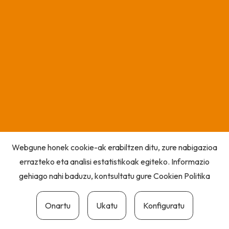
Webgune honek cookie-ak erabiltzen ditu, zure nabigazioa
errazteko eta analisi estatistikoak egiteko. Informazio
gehiago nahi baduzu, kontsultatu gure
Cookien Politika
Onartu
Ukatu
Konfiguratu