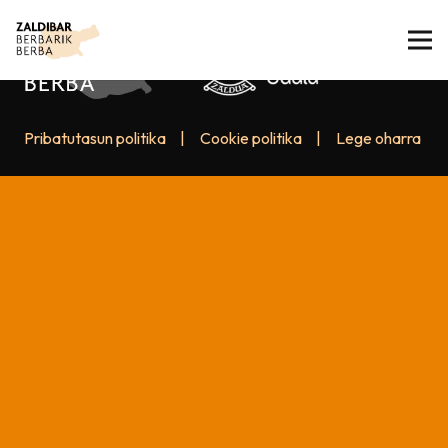
Pribatutasun politika
|
Cookie politika
|
Lege oharra