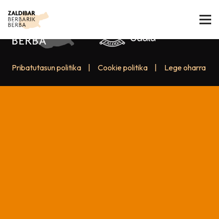
Pribatutasun politika
|
Cookie politika
|
Lege oharra