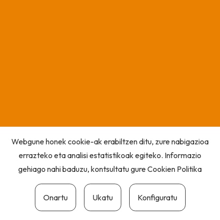
Webgune honek cookie-ak erabiltzen ditu, zure nabigazioa
errazteko eta analisi estatistikoak egiteko. Informazio
gehiago nahi baduzu, kontsultatu gure
Cookien Politika
Onartu
Ukatu
Konfiguratu