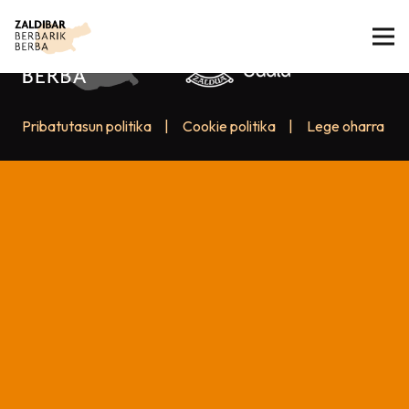
Pribatutasun politika
|
Cookie politika
|
Lege oharra