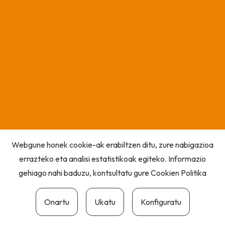
Webgune honek cookie-ak erabiltzen ditu, zure nabigazioa
errazteko eta analisi estatistikoak egiteko. Informazio
gehiago nahi baduzu, kontsultatu gure
Cookien Politika
Onartu
Ukatu
Konfiguratu