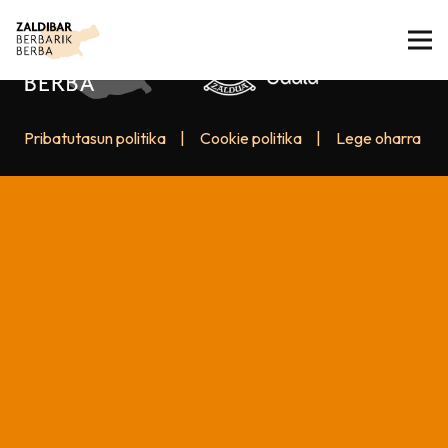
Pribatutasun politika
|
Cookie politika
|
Lege oharra