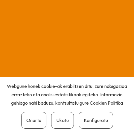
Webgune honek cookie-ak erabiltzen ditu, zure nabigazioa
errazteko eta analisi estatistikoak egiteko. Informazio
gehiago nahi baduzu, kontsultatu gure
Cookien Politika
Onartu
Ukatu
Konfiguratu