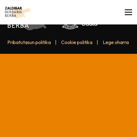
Pribatutasun politika
|
Cookie politika
|
Lege oharra