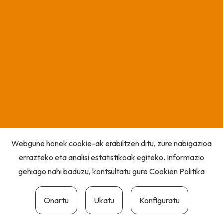
Webgune honek cookie-ak erabiltzen ditu, zure nabigazioa
errazteko eta analisi estatistikoak egiteko. Informazio
gehiago nahi baduzu, kontsultatu gure
Cookien Politika
Onartu
Ukatu
Konfiguratu