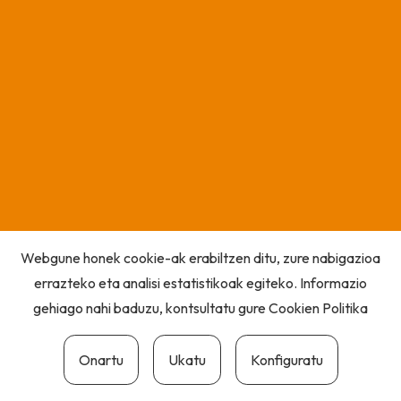
Webgune honek cookie-ak erabiltzen ditu, zure nabigazioa
errazteko eta analisi estatistikoak egiteko. Informazio
gehiago nahi baduzu, kontsultatu gure
Cookien Politika
Onartu
Ukatu
Konfiguratu