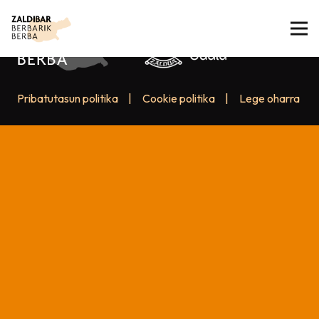
Pribatutasun politika
|
Cookie politika
|
Lege oharra