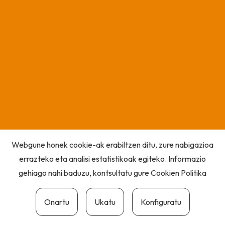
Webgune honek cookie-ak erabiltzen ditu, zure nabigazioa
errazteko eta analisi estatistikoak egiteko. Informazio
gehiago nahi baduzu, kontsultatu gure
Cookien Politika
Onartu
Ukatu
Konfiguratu