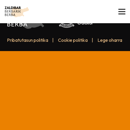
Pribatutasun politika
|
Cookie politika
|
Lege oharra