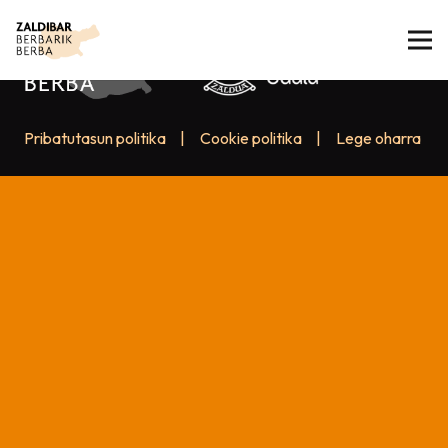
Pribatutasun politika
|
Cookie politika
|
Lege oharra