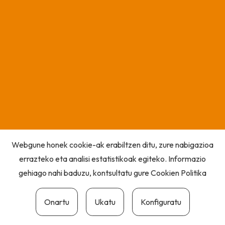
Webgune honek cookie-ak erabiltzen ditu, zure nabigazioa
errazteko eta analisi estatistikoak egiteko. Informazio
gehiago nahi baduzu, kontsultatu gure
Cookien Politika
Onartu
Ukatu
Konfiguratu