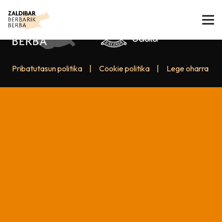
Pribatutasun politika
|
Cookie politika
|
Lege oharra