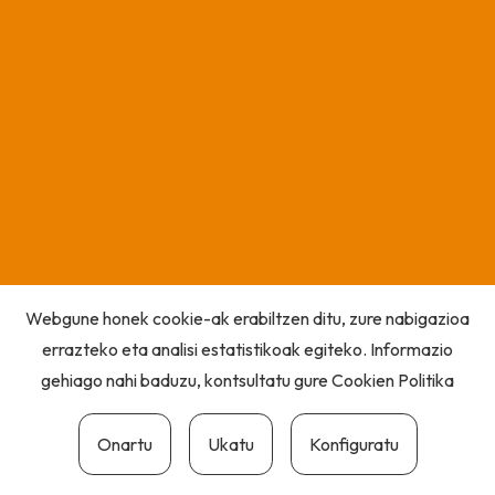
Webgune honek cookie-ak erabiltzen ditu, zure nabigazioa
errazteko eta analisi estatistikoak egiteko. Informazio
gehiago nahi baduzu, kontsultatu gure
Cookien Politika
Onartu
Ukatu
Konfiguratu